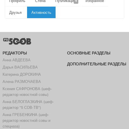
Профиль
Стена
Публикации
Избранное
4
Друзья
Активность
РЕДАКТОРЫ
ОСНОВНЫЕ РАЗДЕЛЫ
Анна АВДЕЕВА
ДОПОЛНИТЕЛЬНЫЕ РАЗДЕЛЫ
Дарья ВАСИЛЬЕВА
Катерина ДОРОХИНА
Алена РАЗМОЧАЕВА
Ксения САФРОНОВА (шеф-
редактор новостной совы)
Анна БЕЛОГЛАЗКИНА (шеф-
редактор "5 СОВ-ТВ")
Анна ГРЕБЕНКИНА (шеф-
редактор новостной совы и
спецназа)