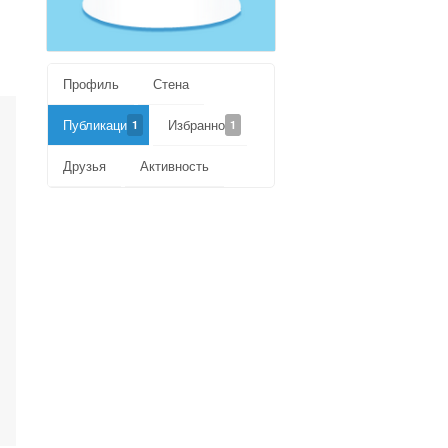
Профиль
Стена
Публикации
Избранное
1
1
Друзья
Активность