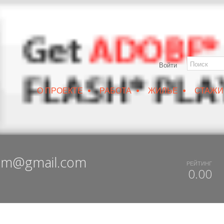
Войти
•
•
•
О ПРОЕКТЕ
РАБОТА
ЖИЛЬЕ
СТАЖИ
РУИН/IZRUIN
|
ВЕСНА 2019
|
DUX 20-19
|
ДОСТУПНЫЙ ВОРОНЕЖ
dm@gmail.com
РЕЙТИНГ
0.00