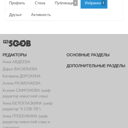
Профиль
Стена
Публикации
Избранное
1
1
Друзья
Активность
РЕДАКТОРЫ
ОСНОВНЫЕ РАЗДЕЛЫ
Анна АВДЕЕВА
ДОПОЛНИТЕЛЬНЫЕ РАЗДЕЛЫ
Дарья ВАСИЛЬЕВА
Катерина ДОРОХИНА
Алена РАЗМОЧАЕВА
Ксения САФРОНОВА (шеф-
редактор новостной совы)
Анна БЕЛОГЛАЗКИНА (шеф-
редактор "5 СОВ-ТВ")
Анна ГРЕБЕНКИНА (шеф-
редактор новостной совы и
спецназа)