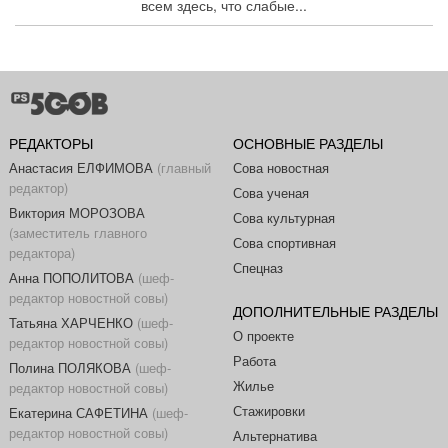
всем здесь, что слабые...
РЕДАКТОРЫ
ОСНОВНЫЕ РАЗДЕЛЫ
Анастасия ЕЛФИМОВА
(главный
Сова новостная
редактор)
Сова ученая
Виктория МОРОЗОВА
Сова культурная
(заместитель главного
Сова спортивная
редактора)
Спецназ
Анна ПОПОЛИТОВА
(шеф-
редактор новостной совы)
ДОПОЛНИТЕЛЬНЫЕ РАЗДЕЛЫ
Татьяна ХАРЧЕНКО
(шеф-
О проекте
редактор новостной совы)
Работа
Полина ПОЛЯКОВА
(шеф-
Жилье
редактор новостной совы)
Стажировки
Екатерина САФЕТИНА
(шеф-
редактор новостной совы)
Альтернатива