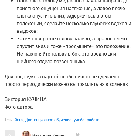
Поверните голову медленно сначала направо до
приятного ощущения натяжения, а левое плечо
слегка опустите вниз, задержитесь в этом
положении, сделайте несколько глубоких вдохов и
выдохов;
Затем поверните голову налево, а правое плечо
опустит вниз и тоже «продышите» это положение.
Не наклоняйте голову в бок, это вредно для
шейного отдела позвоночника.
Для ног, сидя за партой, особо ничего не сделаешь,
просто периодически можно выпрямлять их в коленях
Виктория КУЧИНА
Фото автора
Теги:
йога
,
Дистанционное обучение
,
учеба
,
работа
Виктория Кучина
0