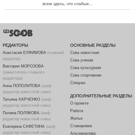
всем здесь, что слабые...
РЕДАКТОРЫ
ОСНОВНЫЕ РАЗДЕЛЫ
Анастасия ЕЛФИМОВА
(главный
Сова новостная
редактор)
Сова ученая
Виктория МОРОЗОВА
Сова культурная
(заместитель главного
Сова спортивная
редактора)
Спецназ
Анна ПОПОЛИТОВА
(шеф-
редактор новостной совы)
ДОПОЛНИТЕЛЬНЫЕ РАЗДЕЛЫ
Татьяна ХАРЧЕНКО
(шеф-
О проекте
редактор новостной совы)
Работа
Полина ПОЛЯКОВА
(шеф-
Жилье
редактор новостной совы)
Стажировки
Екатерина САФЕТИНА
(шеф-
редактор новостной совы)
Альтернатива