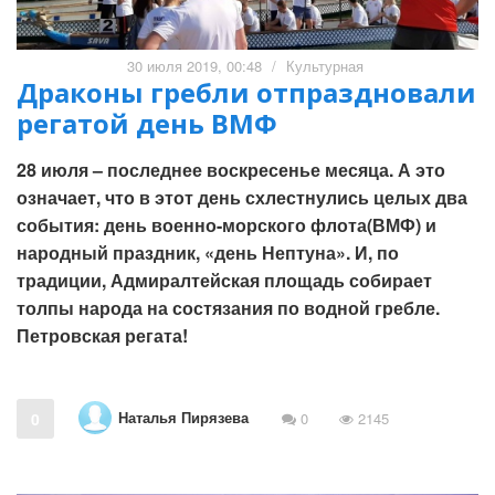
30 июля 2019, 00:48
/
Культурная
Драконы гребли отпраздновали
регатой день ВМФ
28 июля – последнее воскресенье месяца. А это
означает, что в этот день схлестнулись целых два
события: день военно-морского флота(ВМФ) и
народный праздник, «день Нептуна». И, по
традиции, Адмиралтейская площадь собирает
толпы народа на состязания по водной гребле.
Петровская регата!
Наталья Пирязева
0
0
2145