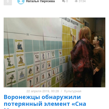
Наталья Пирязева
0
0
3134
22 апреля 2019, 00:28
/
Культурная
Воронежцы обнаружили
потерянный элемент «Сна