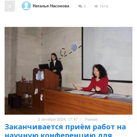
Наталья Насонова
0
0
1414
2 октября 2024, 17:47
/
Ученая
Заканчивается приём работ на
научную конференцию для