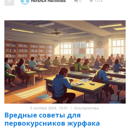
Наталья Насонова
0
0
1374
3 октября 2024, 10:01
/
Альтернатива
Вредные советы для
первокурсников журфака