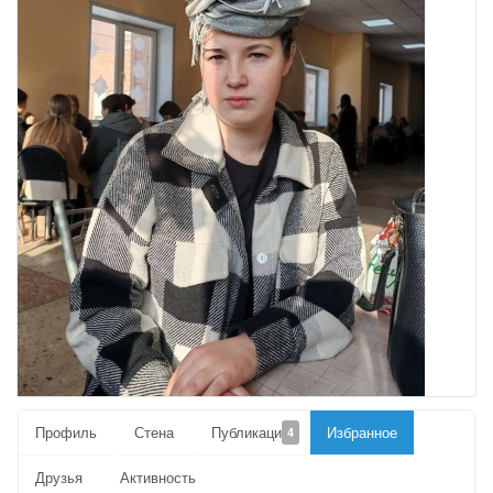
Профиль
Стена
Публикации
Избранное
4
Друзья
Активность