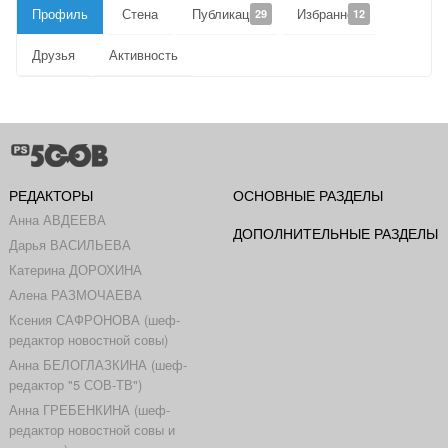
Профиль
Стена
Публикации
Избранное
29
12
Друзья
Активность
РЕДАКТОРЫ
ОСНОВНЫЕ РАЗДЕЛЫ
Анна АВДЕЕВА
ДОПОЛНИТЕЛЬНЫЕ РАЗДЕЛЫ
Дарья ВАСИЛЬЕВА
Катерина ДОРОХИНА
Алена РАЗМОЧАЕВА
Ксения САФРОНОВА (шеф-
редактор новостной совы)
Анна БЕЛОГЛАЗКИНА (шеф-
редактор "5 СОВ-ТВ")
Анна ГРЕБЕНКИНА (шеф-
редактор новостной совы и