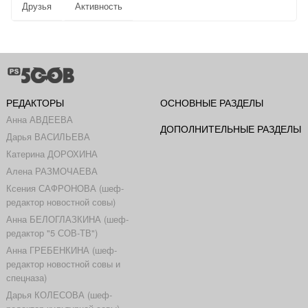
Друзья
Активность
РЕДАКТОРЫ
ОСНОВНЫЕ РАЗДЕЛЫ
Анна АВДЕЕВА
ДОПОЛНИТЕЛЬНЫЕ РАЗДЕЛЫ
Дарья ВАСИЛЬЕВА
Катерина ДОРОХИНА
Алена РАЗМОЧАЕВА
Ксения САФРОНОВА (шеф-
редактор новостной совы)
Анна БЕЛОГЛАЗКИНА (шеф-
редактор "5 СОВ-ТВ")
Анна ГРЕБЕНКИНА (шеф-
редактор новостной совы и
спецназа)
Дарья КОЛЕСОВА (шеф-