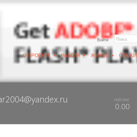
ОНЕЖ
Войти
•
•
•
О ПРОЕКТЕ
РАБОТА
ЖИЛЬЕ
СТАЖИ
РУИН/IZRUIN
|
ВЕСНА 2019
|
DUX 20-19
|
ДОСТУПНЫЙ ВОРОНЕЖ
ar2004@yandex.ru
РЕЙТИНГ
0.00