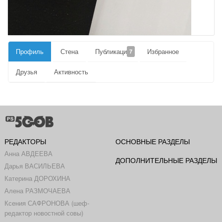
Профиль
Стена
Публикации
Избранное
7
Друзья
Активность
РЕДАКТОРЫ
ОСНОВНЫЕ РАЗДЕЛЫ
Анна АВДЕЕВА
ДОПОЛНИТЕЛЬНЫЕ РАЗДЕЛЫ
Дарья ВАСИЛЬЕВА
Катерина ДОРОХИНА
Алена РАЗМОЧАЕВА
Ксения САФРОНОВА (шеф-
редактор новостной совы)