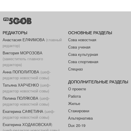
РЕДАКТОРЫ
ОСНОВНЫЕ РАЗДЕЛЫ
Анастасия ЕЛФИМОВА
(главный
Сова новостная
редактор)
Сова ученая
Виктория МОРОЗОВА
Сова культурная
(заместитель главного
Сова спортивная
редактора)
Спецназ
Анна ПОПОЛИТОВА
(шеф-
редактор новостной совы)
ДОПОЛНИТЕЛЬНЫЕ РАЗДЕЛЫ
Татьяна ХАРЧЕНКО
(шеф-
О проекте
редактор новостной совы)
Работа
Полина ПОЛЯКОВА
(шеф-
Жилье
редактор новостной совы)
Стажировки
Екатерина САФЕТИНА
(шеф-
редактор новостной совы)
Альтернатива
Екатерина ХОДАКОВСКАЯ
)
Dux 20-19
(шеф-редактор новостной совы)