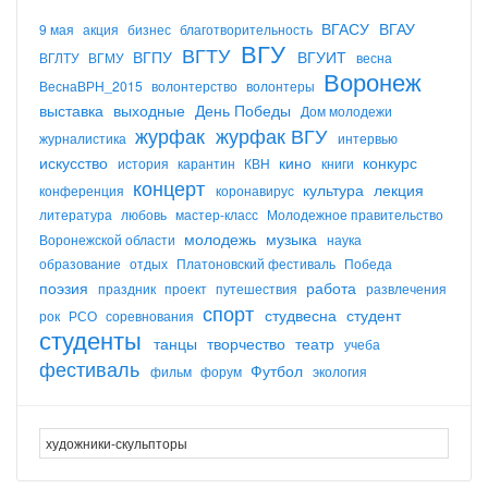
ВГАСУ
ВГАУ
9 мая
акция
бизнес
благотворительность
ВГУ
ВГТУ
ВГПУ
ВГУИТ
ВГЛТУ
ВГМУ
весна
Воронеж
ВеснаВРН_2015
волонтерство
волонтеры
выставка
выходные
День Победы
Дом молодежи
журфак
журфак ВГУ
журналистика
интервью
искусство
кино
конкурс
история
карантин
КВН
книги
концерт
культура
лекция
конференция
коронавирус
литература
любовь
мастер-класс
Молодежное правительство
молодежь
музыка
Воронежской области
наука
образование
отдых
Платоновский фестиваль
Победа
поэзия
работа
праздник
проект
путешествия
развлечения
спорт
студвесна
студент
рок
РСО
соревнования
студенты
танцы
творчество
театр
учеба
фестиваль
Футбол
фильм
форум
экология