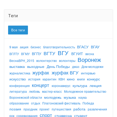
Теги
Все теги
ВГАСУ
ВГАУ
9 мая
акция
бизнес
благотворительность
ВГУ
ВГТУ
ВГПУ
ВГУИТ
ВГЛТУ
ВГМУ
весна
Воронеж
ВеснаВРН_2015
волонтерство
волонтеры
выставка
выходные
День Победы
джаз
Дом молодежи
журфак
журфак ВГУ
журналистика
интервью
искусство
кино
конкурс
история
карантин
КВН
книги
концерт
культура
лекция
конференция
коронавирус
литература
любовь
мастер-класс
Молодежное правительство
молодежь
музыка
Воронежской области
наука
образование
отдых
Платоновский фестиваль
Победа
поэзия
работа
праздник
проект
путешествия
развлечения
спорт
студвесна
студент
рок
соревнования