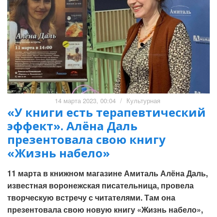
14 марта 2023, 00:04
/
Культурная
«У книги есть терапевтический
эффект». Алёна Даль
презентовала свою книгу
«Жизнь набело»
11 марта в книжном магазине Амиталь Алёна Даль,
известная воронежская писательница, провела
творческую встречу с читателями. Там она
презентовала свою новую книгу «Жизнь набело»,