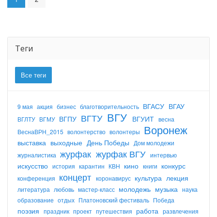
Теги
Все теги
ВГАСУ
ВГАУ
9 мая
акция
бизнес
благотворительность
ВГУ
ВГТУ
ВГПУ
ВГУИТ
ВГЛТУ
ВГМУ
весна
Воронеж
ВеснаВРН_2015
волонтерство
волонтеры
выставка
выходные
День Победы
Дом молодежи
журфак
журфак ВГУ
журналистика
интервью
искусство
кино
конкурс
история
карантин
КВН
книги
концерт
культура
лекция
конференция
коронавирус
молодежь
музыка
литература
любовь
мастер-класс
наука
образование
отдых
Платоновский фестиваль
Победа
поэзия
работа
праздник
проект
путешествия
развлечения