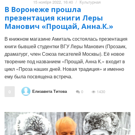
15 ноября 2022, 16:40
/
Культурная
В Воронеже прошла
презентация книги Леры
Манович «Прощай, Анна.К.»
В книжном магазине Амиталь состоялась презентация
книги бывшей студентки ВГУ Леры Манович (Прозаик,
драматург, член Союза писателей Москвы). Её новое
творение под названием «Прощай, Анна К.» входит в
цикл «Проза наших дней. Новая традиция» и именно
ему была посвящена встреча.
Елизавета Титова
0
0
1430