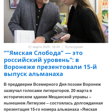
21 марта 2025, 18:30
/
Культурная
“"Ямская Слобода” — это
российский уровень": в
Воронеже презентовали 15-й
выпуск альманаха
В преддверии Всемирного Дня поэзии Воронеж
зазвучал голосами литераторов. 20 марта в
историческом здании Мещанской управы –
нынешнем Литмузее – состоялась долгожданная
презентация 15-го номера альманаха «Ямская