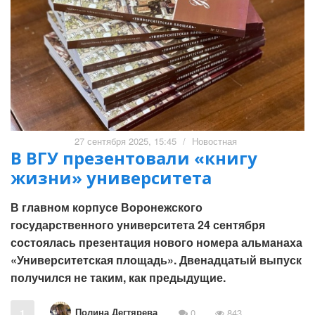
27 сентября 2025, 15:45
/
Новостная
В ВГУ презентовали «книгу
жизни» университета
В главном корпусе Воронежского
государственного университета 24 сентября
состоялась презентация нового номера альманаха
«Университетская площадь». Двенадцатый выпуск
получился не таким, как предыдущие.
Полина Дегтярева
1
0
843