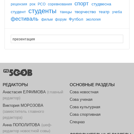
спорт
студвесна
рецензия
рок
РСО
соревнования
студенты
студент
танцы
творчество
театр
учеба
фестиваль
Футбол
фильм
форум
экология
РЕДАКТОРЫ
ОСНОВНЫЕ РАЗДЕЛЫ
Анастасия ЕЛФИМОВА
(главный
Сова новостная
редактор)
Сова ученая
Виктория МОРОЗОВА
Сова культурная
(заместитель главного
Сова спортивная
редактора)
Спецназ
Анна ПОПОЛИТОВА
(шеф-
редактор новостной совы)