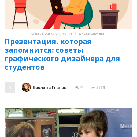
9 декабря 2023, 19:33
/
Альтернатива
Презентация, которая
запомнится: советы
графического дизайнера для
студентов
Виолетта Гнатюк
0
0
1165