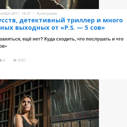
ноября 2017, 18:27
/
Культурная
усств, детективный триллер и много
ных выходных от «P.S. — 5 сов»
заняться, ещё нет? Куда сходить, что послушать и что
сов»
0
3757