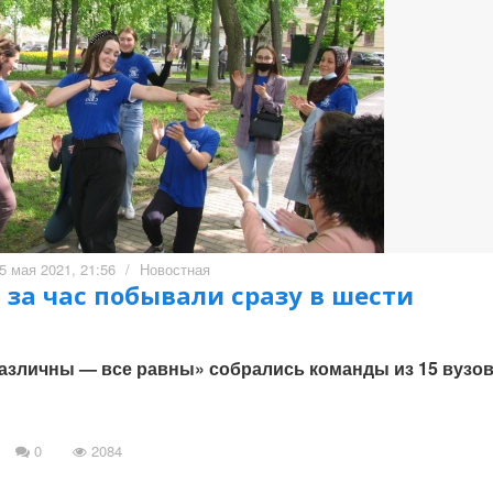
5 мая 2021, 21:56
/
Новостная
за час побывали сразу в шести
различны — все равны» собрались команды из 15 вузо
0
2084