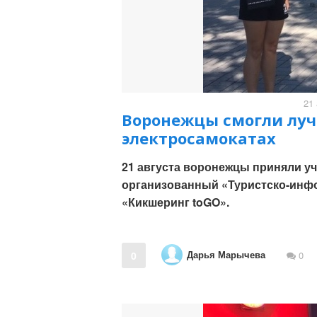
21 
Воронежцы смогли лучш
электросамокатах
21 августа воронежцы приняли уч
организованный «Туристско-инф
«Кикшеринг toGO».
Дарья Марычева
0
0