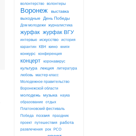
волонтерство
волонтеры
Воронеж
выставка
выходные
День Победы
Дом молодежи
журналистика
журфак
журфак ВГУ
искусство
интервью
история
кино
карантин
КВН
книги
конкурс
конференция
концерт
коронавирус
культура
лекция
литература
любовь
мастер-класс
Молодежное правительство
Воронежской области
молодежь
музыка
наука
в
образование
отдых
Платоновский фестиваль
поэзия
Победа
праздник
работа
проект
путешествия
развлечения
рок
РСО
спорт