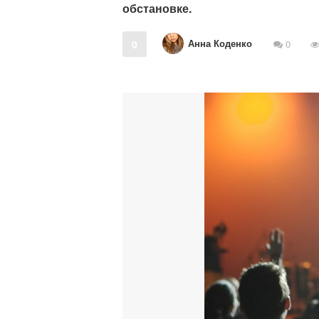
обстановке.
Анна Коденко
0
0