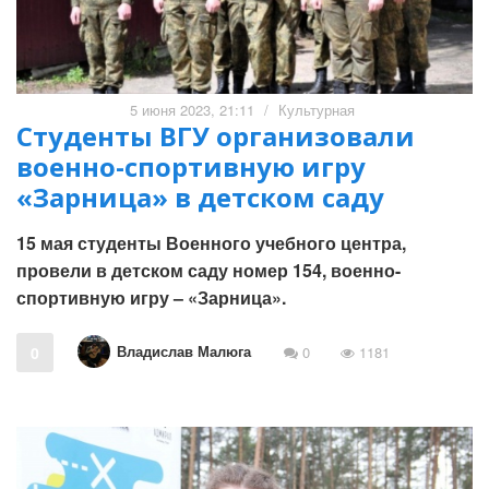
5 июня 2023, 21:11
/
Культурная
Студенты ВГУ организовали
военно-спортивную игру
«Зарница» в детском саду
15 мая студенты Военного учебного центра,
провели в детском саду номер 154, военно-
спортивную игру – «Зарница».
Владислав Малюга
0
0
1181