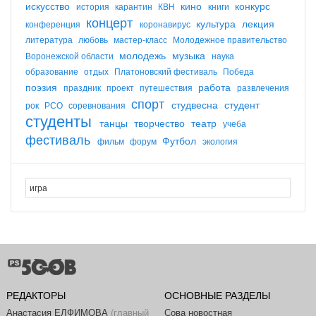
искусство
кино
конкурс
история
карантин
КВН
книги
концерт
культура
лекция
конференция
коронавирус
литература
любовь
мастер-класс
Молодежное правительство
молодежь
музыка
Воронежской области
наука
образование
отдых
Платоновский фестиваль
Победа
поэзия
работа
праздник
проект
путешествия
развлечения
спорт
студвесна
студент
рок
РСО
соревнования
студенты
танцы
творчество
театр
учеба
фестиваль
Футбол
фильм
форум
экология
РЕДАКТОРЫ
ОСНОВНЫЕ РАЗДЕЛЫ
Анастасия ЕЛФИМОВА
(главный
Сова новостная