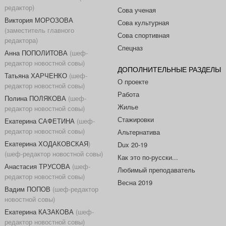
редактор)
Сова ученая
Виктория МОРОЗОВА
Сова культурная
(заместитель главного
Сова спортивная
редактора)
Спецназ
Анна ПОПОЛИТОВА
(шеф-
редактор новостной совы)
ДОПОЛНИТЕЛЬНЫЕ РАЗДЕЛЫ
Татьяна ХАРЧЕНКО
(шеф-
О проекте
редактор новостной совы)
Работа
Полина ПОЛЯКОВА
(шеф-
Жилье
редактор новостной совы)
Стажировки
Екатерина САФЕТИНА
(шеф-
редактор новостной совы)
Альтернатива
Екатерина ХОДАКОВСКАЯ
)
Dux 20-19
(шеф-редактор новостной совы)
Как это по-русски...
Анастасия ТРУСОВА
(шеф-
Любимый преподаватель
редактор новостной совы)
Весна 2019
Вадим ПОПОВ
(шеф-редактор
новостной совы)
Екатерина КАЗАКОВА
(шеф-
редактор новостной совы)