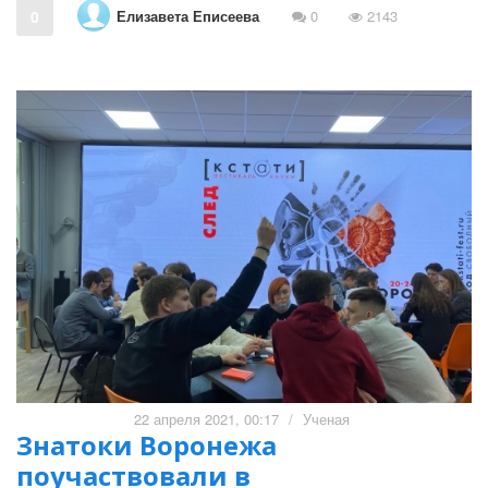
Елизавета Еписеева
0
0
2143
22 апреля 2021, 00:17
/
Ученая
Знатоки Воронежа
поучаствовали в