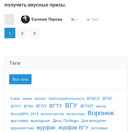
получить вкусные призы.
Евгения Перова
1
1
3981
1
2
3
Теги
Все теги
ВГАСУ
ВГАУ
9 мая
акция
бизнес
благотворительность
ВГУ
ВГТУ
ВГПУ
ВГУИТ
ВГЛТУ
ВГМУ
весна
Воронеж
ВеснаВРН_2015
волонтерство
волонтеры
выставка
выходные
День Победы
Дом молодежи
журфак
журфак ВГУ
журналистика
интервью