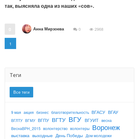
так, выясняла одна из наших «сов».
Анна Мирзоева
0
0
2968
1
Теги
Все теги
ВГАСУ
ВГАУ
9 мая
акция
бизнес
благотворительность
ВГУ
ВГТУ
ВГПУ
ВГУИТ
ВГЛТУ
ВГМУ
весна
Воронеж
ВеснаВРН_2015
волонтерство
волонтеры
выставка
выходные
День Победы
Дом молодежи