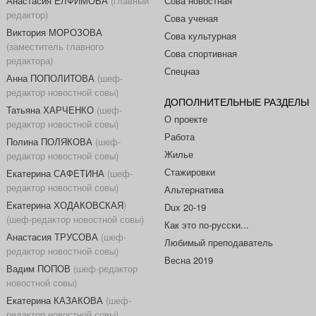
Анастасия ЕЛФИМОВА
(главный
Сова новостная
редактор)
Сова ученая
Виктория МОРОЗОВА
Сова культурная
(заместитель главного
Сова спортивная
редактора)
Спецназ
Анна ПОПОЛИТОВА
(шеф-
редактор новостной совы)
ДОПОЛНИТЕЛЬНЫЕ РАЗДЕЛЫ
Татьяна ХАРЧЕНКО
(шеф-
О проекте
редактор новостной совы)
Работа
Полина ПОЛЯКОВА
(шеф-
Жилье
редактор новостной совы)
Стажировки
Екатерина САФЕТИНА
(шеф-
редактор новостной совы)
Альтернатива
Екатерина ХОДАКОВСКАЯ
)
Dux 20-19
(шеф-редактор новостной совы)
Как это по-русски...
Анастасия ТРУСОВА
(шеф-
Любимый преподаватель
редактор новостной совы)
Весна 2019
Вадим ПОПОВ
(шеф-редактор
новостной совы)
Екатерина КАЗАКОВА
(шеф-
редактор новостной совы)