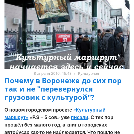
8 апреля 2016, 15:43
/
Культурная
Почему в Воронеже до сих пор
так и не "перевернулся
грузовик с культурой"?
О новом городском проекте
«Культурный
маршрут»
«P.S – 5 сов» уже
писали
. С тех пор
прошёл без малого год, а книг в городских
автобусах как-то не наблюдается. Что пошло не