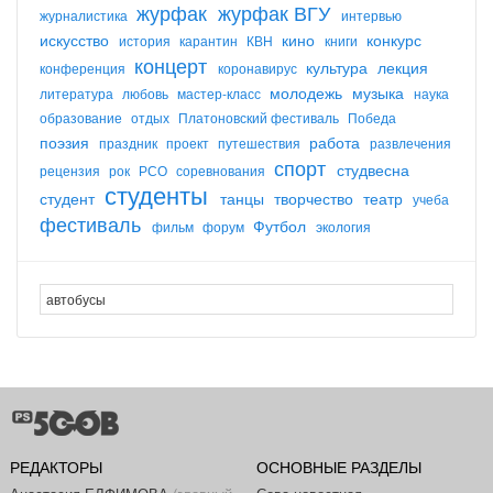
журфак
журфак ВГУ
журналистика
интервью
искусство
кино
конкурс
история
карантин
КВН
книги
концерт
культура
лекция
конференция
коронавирус
молодежь
музыка
литература
любовь
мастер-класс
наука
образование
отдых
Платоновский фестиваль
Победа
поэзия
работа
праздник
проект
путешествия
развлечения
спорт
студвесна
рецензия
рок
РСО
соревнования
студенты
студент
танцы
творчество
театр
учеба
фестиваль
Футбол
фильм
форум
экология
РЕДАКТОРЫ
ОСНОВНЫЕ РАЗДЕЛЫ