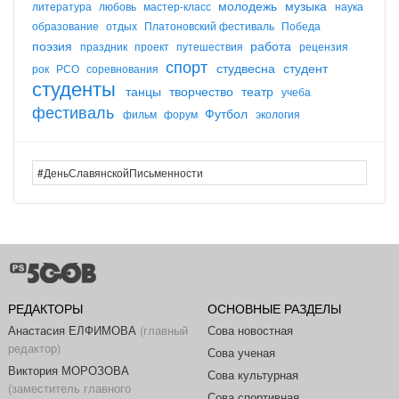
молодежь
музыка
литература
любовь
мастер-класс
наука
образование
отдых
Платоновский фестиваль
Победа
поэзия
работа
праздник
проект
путешествия
рецензия
спорт
студвесна
студент
рок
РСО
соревнования
студенты
танцы
творчество
театр
учеба
фестиваль
Футбол
фильм
форум
экология
РЕДАКТОРЫ
ОСНОВНЫЕ РАЗДЕЛЫ
Анастасия ЕЛФИМОВА
(главный
Сова новостная
редактор)
Сова ученая
Виктория МОРОЗОВА
Сова культурная
(заместитель главного
Сова спортивная