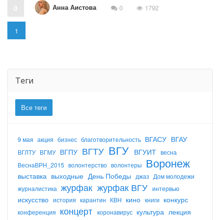
Анна Аистова
0
0
1792
1
Теги
Все теги
ВГАСУ
ВГАУ
9 мая
акция
бизнес
благотворительность
ВГУ
ВГТУ
ВГПУ
ВГУИТ
ВГЛТУ
ВГМУ
весна
Воронеж
ВеснаВРН_2015
волонтерство
волонтеры
выставка
выходные
День Победы
джаз
Дом молодежи
журфак
журфак ВГУ
журналистика
интервью
искусство
кино
конкурс
история
карантин
КВН
книги
концерт
культура
лекция
конференция
коронавирус