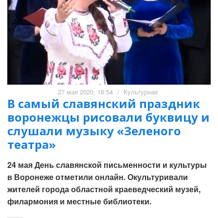
27 мая 2020, 18:54
/
Культурная
В самый славянский праздник
воронежцы рисовали буквицу и
слушали музыку «Зеленого
театра»
24 мая День славянской письменности и культуры
в Воронеже отметили онлайн. Окультуривали
жителей города областной краеведческий музей,
филармония и местные библиотеки.