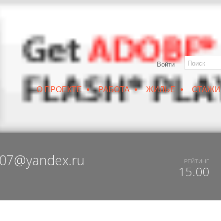
Войти
•
•
•
О ПРОЕКТЕ
РАБОТА
ЖИЛЬЕ
СТАЖИ
РУИН/IZRUIN
|
ВЕСНА 2019
|
DUX 20-19
|
ДОСТУПНЫЙ ВОРОНЕЖ
207@yandex.ru
РЕЙТИНГ
15.00