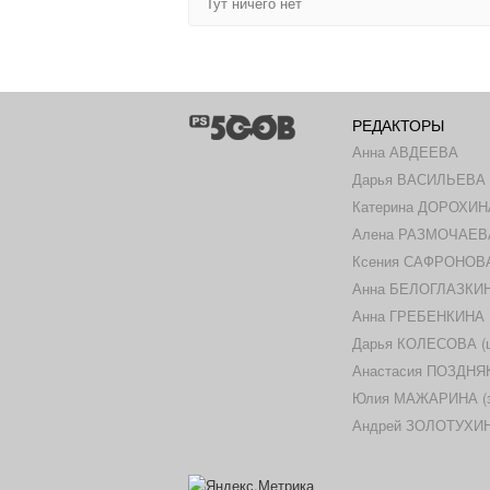
Тут ничего нет
РЕДАКТОРЫ
Анна АВДЕЕВА
Дарья ВАСИЛЬЕВА
Катерина ДОРОХИН
Алена РАЗМОЧАЕВ
Ксения САФРОНОВА 
Анна БЕЛОГЛАЗКИНА
Анна ГРЕБЕНКИНА (ш
Дарья КОЛЕСОВА (ш
Анастасия ПОЗДНЯК
Юлия МАЖАРИНА (за
Андрей ЗОЛОТУХИН 