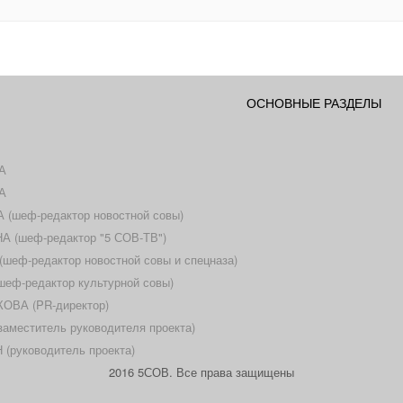
ОСНОВНЫЕ РАЗДЕЛЫ
А
А
(шеф-редактор новостной совы)
 (шеф-редактор "5 СОВ-ТВ")
еф-редактор новостной совы и спецназа)
еф-редактор культурной совы)
ОВА (PR-директор)
меститель руководителя проекта)
(руководитель проекта)
2016 5СОВ. Все права защищены