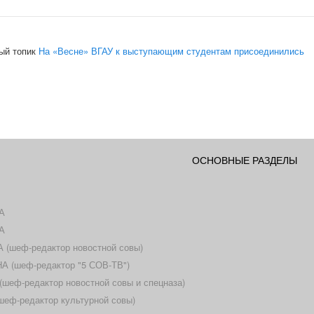
ый топик
На «Весне» ВГАУ к выступающим студентам присоединились
ОСНОВНЫЕ РАЗДЕЛЫ
А
А
(шеф-редактор новостной совы)
 (шеф-редактор "5 СОВ-ТВ")
еф-редактор новостной совы и спецназа)
еф-редактор культурной совы)