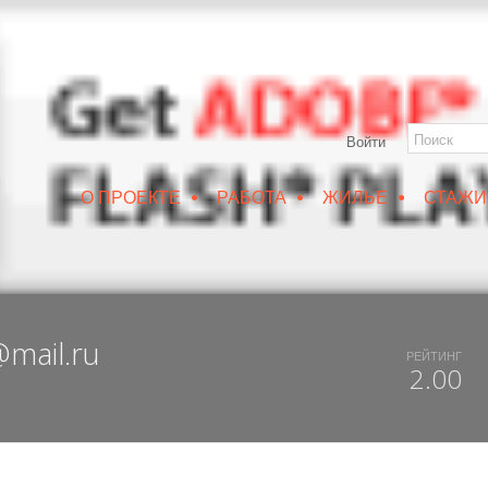
ОНЕЖ
Войти
•
•
•
О ПРОЕКТЕ
РАБОТА
ЖИЛЬЕ
СТАЖИ
РУИН/IZRUIN
|
ВЕСНА 2019
|
DUX 20-19
|
ДОСТУПНЫЙ ВОРОНЕЖ
mail.ru
РЕЙТИНГ
2.00