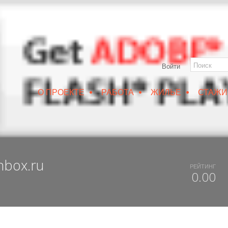
Войти
•
•
•
О ПРОЕКТЕ
РАБОТА
ЖИЛЬЕ
СТАЖИ
РУИН/IZRUIN
|
ВЕСНА 2019
|
DUX 20-19
|
ДОСТУПНЫЙ ВОРОНЕЖ
nbox.ru
РЕЙТИНГ
0.00