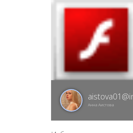
6 АВГУСТА, ЧЕТВЕРГ, 05:23, ВОРОНЕЖ
ИЗ
aistova01@i
Анна Аистова