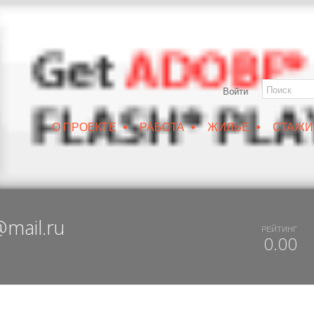
Войти
•
•
•
О ПРОЕКТЕ
РАБОТА
ЖИЛЬЕ
СТАЖИ
РУИН/IZRUIN
|
ВЕСНА 2019
|
DUX 20-19
|
ДОСТУПНЫЙ ВОРОНЕЖ
@mail.ru
РЕЙТИНГ
0.00