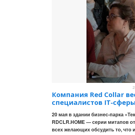
2
Компания Red Collar в
специалистов IT-сферы
20 мая в здании бизнес-парка «Т
RDCLR.HOME — серии митапов от R
всех желающих обсудить то, что 