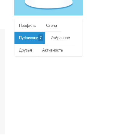
Профиль
Стена
Публикации
Избранное
7
Друзья
Активность