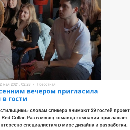
2 мая 2021, 02:28
/
Новостная
есенним вечером пригласила
 в гости
екстильщики» словам спикера внимают 29 гостей проект
ed Collar. Раз в месяц команда компании приглашает
интересно специалистам в мире дизайна и разработки.