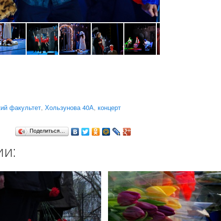
кий факультет
,
Хользунова 40А
,
концерт
Поделиться…
ии: