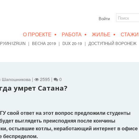
Войти
•
•
•
О ПРОЕКТЕ
РАБОТА
ЖИЛЬЕ
СТАЖИ
РУИН/IZRUIN
|
ВЕСНА 2019
|
DUX 20-19
|
ДОСТУПНЫЙ ВОРОНЕЖ
ья Шапошникова |
2595 |
0
огда умрет Сатана?
ГУ свой ответ на этот вопрос предложили студенты
к будет выглядеть преисподняя после кончины
ки, остывшие котлы, неработающий интернет в офисе
е беспределом.