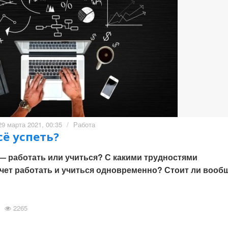
29 марта 2021, 00:35
/
Работа
сё успеть?
— работать или учиться? С какими трудностями
очет работать и учиться одновременно? Стоит ли вооб
2265