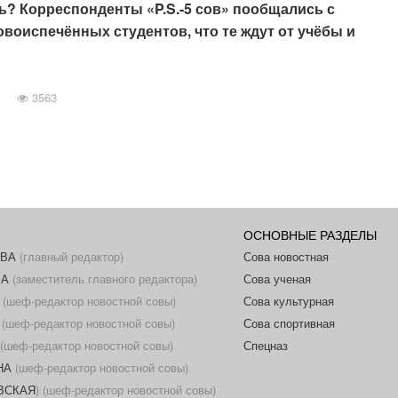
нь? Корреспонденты «P.S.-5 сов» пообщались с
воиспечённых студентов, что те ждут от учёбы и
3563
ОСНОВНЫЕ РАЗДЕЛЫ
ОВА
(главный редактор)
Сова новостная
ВА
(заместитель главного редактора)
Сова ученая
(шеф-редактор новостной совы)
Сова культурная
(шеф-редактор новостной совы)
Сова спортивная
(шеф-редактор новостной совы)
Спецназ
НА
(шеф-редактор новостной совы)
ОВСКАЯ
) (шеф-редактор новостной совы)