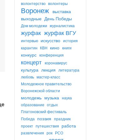
волонтерство
волонтеры
Воронеж
выставка
выходные
День Победы
Дом молодежи
журналистика
журфак
журфак ВГУ
искусство
интервью
история
кино
карантин
КВН
книги
конкурс
конференция
концерт
коронавирус
культура
лекция
литература
любовь
мастер-класс
Молодежное правительство
Воронежской области
молодежь
музыка
наука
ще
образование
отдых
Платоновский фестиваль
поэзия
Победа
праздник
работа
проект
путешествия
развлечения
рок
РСО
спорт